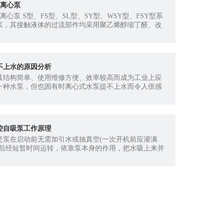
钢离心泵
离心泵 S型、FS型、SL型、SY型、WSY型、FSY型系
泵，其接触液体的过流部件均采用聚乙烯醇缩丁醛、改
璃纤维材料经高温模压而成，具有
不上水的原因分析
其结构简单、使用维修方便、效率较高而成为工业上应
一种水泵，但也因有时离心式水泵提不上水而令人倍感
就离心泵提不上水这一故障的原因加以分析。
控自吸泵工作原理
是泵在启动前无需加引水或抽真空(一次开机前应灌满
动后经短暂时间运转，依靠泵本身的作用，把水吸上来并
的一种泵。自吸泵的主要水力元件叶轮和泵壳与