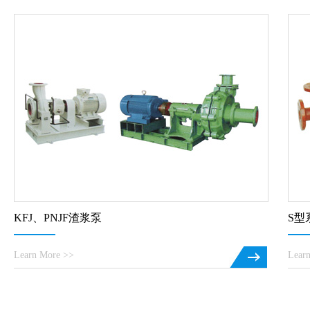
KFJ、PNJF渣浆泵
S型
Learn More >>
Lear