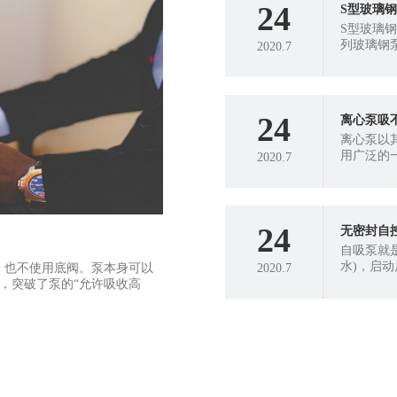
24
S型玻璃
S型玻璃钢
列玻璃钢
2020.7
性酚醛玻
24
离心泵吸
离心泵以
用广泛的
2020.7
烦恼。现
24
无密封自
自吸泵就
水)，启
，也不使用底阀。泵本身可以
2020.7
正常运行
m，突破了泵的“允许吸收高