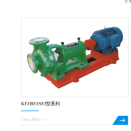
主
KFJ/BFJ/SFJ型系列
Learn More >>