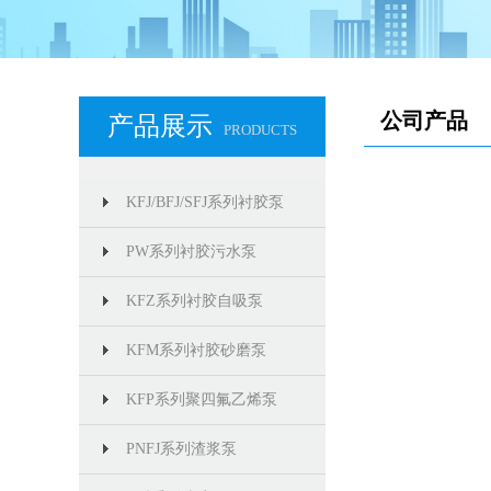
公司产品
产品展示
PRODUCTS
KFJ/BFJ/SFJ系列衬胶泵
PW系列衬胶污水泵
KFZ系列衬胶自吸泵
KFM系列衬胶砂磨泵
KFP系列聚四氟乙烯泵
PNFJ系列渣浆泵