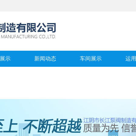
展示
新闻动态
车间展示
运